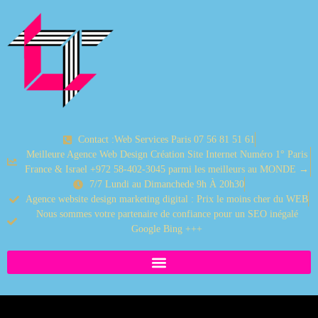
Contact :Web Services Paris 07 56 81 51 61
Meilleure Agence Web Design Création Site Internet Numéro 1° Paris
France & Israel +972 58-402-3045 parmi les meilleurs au MONDE →
7/7 Lundi au Dimanchede 9h À 20h30
Agence website design marketing digital : Prix le moins cher du WEB
Nous sommes votre partenaire de confiance pour un SEO inégalé
Google Bing +++
WordPress.Elementor Webmasters Freelance Israel TOP.Ten Webmastering of Webmaster Freelancer